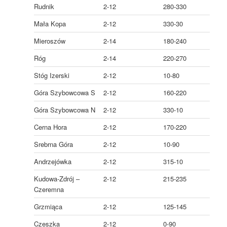
Rudnik
2-12
280-330
Mała Kopa
2-12
330-30
Mieroszów
2-14
180-240
Róg
2-14
220-270
Stóg Izerski
2-12
10-80
Góra Szybowcowa S
2-12
160-220
Góra Szybowcowa N
2-12
330-10
Cerna Hora
2-12
170-220
Srebrna Góra
2-12
10-90
Andrzejówka
2-12
315-10
Kudowa-Zdrój –
2-12
215-235
Czeremna
Grzmiąca
2-12
125-145
Czeszka
2-12
0-90