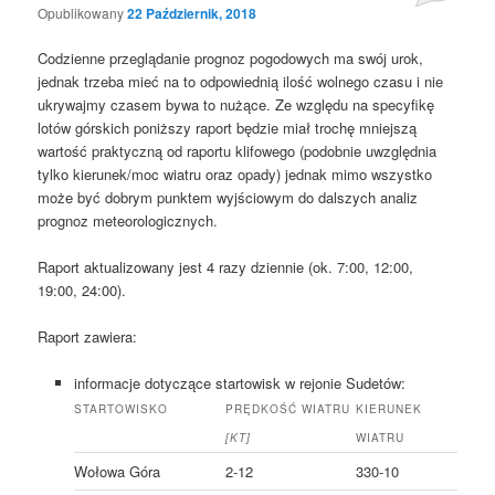
Opublikowany
22 Październik, 2018
Codzienne przeglądanie prognoz pogodowych ma swój urok,
jednak trzeba mieć na to odpowiednią ilość wolnego czasu i nie
ukrywajmy czasem bywa to nużące. Ze względu na specyfikę
lotów górskich poniższy raport będzie miał trochę mniejszą
wartość praktyczną od raportu klifowego (podobnie uwzględnia
tylko kierunek/moc wiatru oraz opady) jednak mimo wszystko
może być dobrym punktem wyjściowym do dalszych analiz
prognoz meteorologicznych.
Raport aktualizowany jest 4 razy dziennie (ok. 7:00, 12:00,
19:00, 24:00).
Raport zawiera:
informacje dotyczące startowisk w rejonie Sudetów:
STARTOWISKO
PRĘDKOŚĆ WIATRU
KIERUNEK
[KT]
WIATRU
Wołowa Góra
2-12
330-10