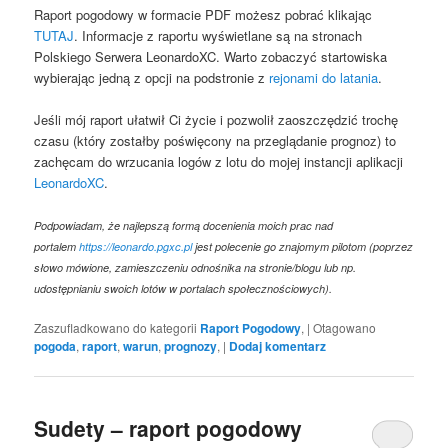
Raport pogodowy w formacie PDF możesz pobrać klikając
TUTAJ
. Informacje z raportu wyświetlane są na stronach
Polskiego Serwera LeonardoXC. Warto zobaczyć startowiska
wybierając jedną z opcji na podstronie z
rejonami do latania
.
Jeśli mój raport ułatwił Ci życie i pozwolił zaoszczędzić trochę
czasu (który zostałby poświęcony na przeglądanie prognoz) to
zachęcam do wrzucania logów z lotu do mojej instancji aplikacji
LeonardoXC
.
Podpowiadam, że najlepszą formą docenienia moich prac nad
portalem
https://leonardo.pgxc.pl
jest polecenie go znajomym pilotom (poprzez
słowo mówione, zamieszczeniu odnośnika na stronie/blogu lub np.
udostępnianiu swoich lotów w portalach społecznościowych).
Zaszufladkowano do kategorii
Raport Pogodowy
,
|
Otagowano
pogoda
,
raport
,
warun
,
prognozy
,
|
Dodaj komentarz
Sudety – raport pogodowy