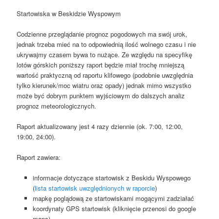
Startowiska w Beskidzie Wyspowym
Codzienne przeglądanie prognoz pogodowych ma swój urok,
jednak trzeba mieć na to odpowiednią ilość wolnego czasu i nie
ukrywajmy czasem bywa to nużące. Ze względu na specyfikę
lotów górskich poniższy raport będzie miał trochę mniejszą
wartość praktyczną od raportu klifowego (podobnie uwzględnia
tylko kierunek/moc wiatru oraz opady) jednak mimo wszystko
może być dobrym punktem wyjściowym do dalszych analiz
prognoz meteorologicznych.
Raport aktualizowany jest 4 razy dziennie (ok. 7:00, 12:00,
19:00, 24:00).
Raport zawiera:
informacje dotyczące startowisk z Beskidu Wyspowego
(
lista startowisk uwzględnionych w raporcie
)
mapkę poglądową ze startowiskami mogącymi zadziałać
koordynaty GPS startowisk (kliknięcie przenosi do google
maps)