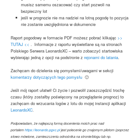
musisz samemu oszacować czy start pozwoli na
bezpieczny lot
jeśli w prognozie nie ma nadziei na lotną pogodę to pozycja
nie zostanie uwzględniona w dokumencie
Raport pogodowy w formacie PDF możesz pobrać klikając
>>
TUTAJ <<
. Informacje z raportu wyświetlane są na stronach
Polskiego Serwera LeonardoXC – warto zobaczyć startowiska
wybierając jedną z opcji na podstronie z
rejonami do latania
.
Zachęcam do dzielenia się pomysłami/uwagami w sekcji
komentarzy dotyczących tego pomysłu
🙂
Jeśli mój raport ułatwił Ci życie i pozwolił zaoszczędzić trochę
czasu (który zostałby poświęcony na przeglądanie prognoz) to
zachęcam do wrzucania logów z lotu do mojej instancji aplikacji
LeonardoXC
.
Podpowiadam, że najlepszą formą docenienia moich prac nad
portalem
https://leonardo.pgxc.pl
jest polecenie go znajomym pilotom (poprzez
słowo mówione, zamieszczeniu odnośnika na stronie/blogu lub np.