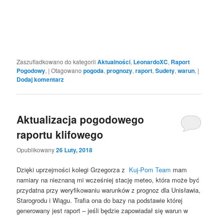
Zaszufladkowano do kategorii
Aktualności
,
LeonardoXC
,
Raport
Pogodowy
,
|
Otagowano
pogoda
,
prognozy
,
raport
,
Sudety
,
warun
,
|
Dodaj komentarz
Aktualizacja pogodowego
raportu klifowego
Opublikowany
26 Luty, 2018
Dzięki uprzejmości kolegi Grzegorza z
Kuj-Pom Team
mam
namiary na nieznaną mi wcześniej stację meteo, która może być
przydatna przy weryfikowaniu warunków z prognoz dla Unisławia,
Starogrodu i Wiągu. Trafia ona do bazy na podstawie której
generowany jest raport – jeśli będzie zapowiadał się warun w