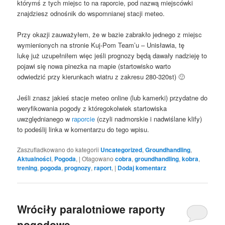
którymś z tych miejsc to na raporcie, pod nazwą miejscówki
znajdziesz odnośnik do wspomnianej stacji meteo.
Przy okazji zauważyłem, że w bazie zabrakło jednego z miejsc
wymienionych na stronie Kuj-Pom Team’u – Unisławia, tę
lukę już uzupełniłem więc jeśli prognozy będą dawały nadzieję to
pojawi się nowa pinezka na mapie (startowisko warto
odwiedzić przy kierunkach wiatru z zakresu 280-320st) 🙂
Jeśli znasz jakieś stacje meteo online (lub kamerki) przydatne do
weryfikowania pogody z któregokolwiek startowiska
uwzględnianego w
raporcie
(czyli nadmorskie i nadwiślane klify)
to podeślij linka w komentarzu do tego wpisu.
Zaszufladkowano do kategorii
Uncategorized
,
Groundhandling
,
Aktualności
,
Pogoda
,
|
Otagowano
cobra
,
groundhandling
,
kobra
,
trening
,
pogoda
,
prognozy
,
raport
,
|
Dodaj komentarz
Wróciły paralotniowe raporty
pogodowe