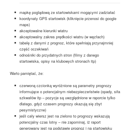
mapkę poglądową ze startowiskami mogącymi zadziałać
koordynaty GPS startowisk (kliknięcie przenosi do google
maps)
akceptowalne kierunki wiatru
akceptowalny zakres prędkości wiatru (w węzłach)
tabelę z danymi z prognoz, które spełniają przynajmniej
część oczekiwań
odnośniki do przydatnych stron (filmy z danego
startowiska, opisy na klubowych stronach itp)
Warto pamiętać, że:
czerwoną czcionką wyróżnione są parametry prognozy
informujące o potencjalnym niebezpieczeństwie (opady, siła
szkwałów itp – pozycje są uwzględnione w raporcie tylko
dlatego, gdyż czasem prognozy okazują się zbyt
pesymistyczne)
jeśli cały wiersz jest na zielono to prognozy wskazują
potencjalny czas lotny – nie zapominaj, iż raport
generowany jest na podstawie prognoz i na startowisku